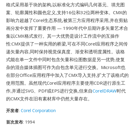
格式采用基于块的架构,以标准化方式编码几何基元、填充图
案、轮廓属性和颜色定义,支持16位和32位两种变体。CMX的
影响力超越了Corel生态系统,被第三方应用程序采用,并在剪贴
画分发中发挥了重要作用 — 1990年代中后期许多矢量艺术合
集以CMX格式发行。其一大优势是设计工作流中的互操作
性:CMX提供了一种实用的桥梁,可在不同Corel应用程序之间传
递矢量内容,同时保持视觉保真度、渐变和透明度属性。该格
式能在单一文件中同时包含矢量和位图数据是另一优势,使复
杂的混合媒体插图可作为自包含单元进行交换。Microsoft也
在部分Office应用程序中加入了CMX导入支持,扩大了该格式的
使用范围。虽然现代Corel应用程序主要使用CDR进行原生工
作,并通过SVG、PDF或EPS进行交换,但来自
CorelDRAW
时代
的CMX文件在旧有素材库中仍然大量存在。
开发者
:
Corel Corporation
首次发布
: 1994