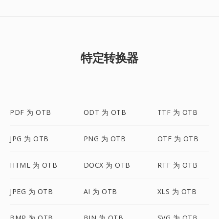
特定转换器
PDF 为 OTB
ODT 为 OTB
TTF 为 OTB
JPG 为 OTB
PNG 为 OTB
OTF 为 OTB
HTML 为 OTB
DOCX 为 OTB
RTF 为 OTB
JPEG 为 OTB
AI 为 OTB
XLS 为 OTB
BMP 为 OTB
BIN 为 OTB
SVG 为 OTB