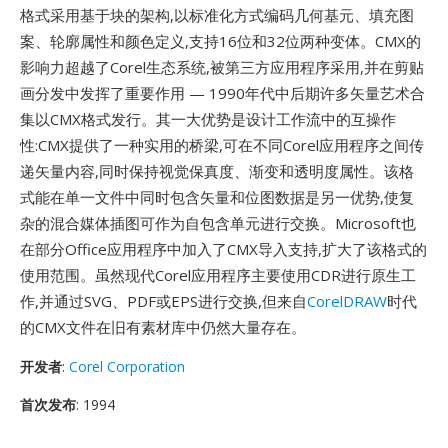
格式采用基于块的架构,以标准化方式编码几何基元、填充图
案、轮廓属性和颜色定义,支持16位和32位两种变体。CMX的
影响力超越了Corel生态系统,被第三方应用程序采用,并在剪贴
画分发中发挥了重要作用 — 1990年代中后期许多矢量艺术合
集以CMX格式发行。其一大优势是设计工作流中的互操作
性:CMX提供了一种实用的桥梁,可在不同Corel应用程序之间传
递矢量内容,同时保持视觉保真度、渐变和透明度属性。该格
式能在单一文件中同时包含矢量和位图数据是另一优势,使复
杂的混合媒体插图可作为自包含单元进行交换。Microsoft也
在部分Office应用程序中加入了CMX导入支持,扩大了该格式的
使用范围。虽然现代Corel应用程序主要使用CDR进行原生工
作,并通过SVG、PDF或EPS进行交换,但来自
CorelDRAW
时代
的CMX文件在旧有素材库中仍然大量存在。
开发者
:
Corel Corporation
首次发布
: 1994