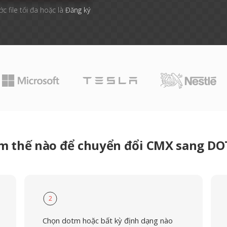
ớc file tối đa hoặc là
Đăng ký
m thế nào để chuyển đổi CMX sang D
2
Chọn dotm hoặc bất kỳ định dạng nào