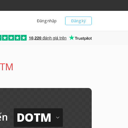
Đăng nhập
Đăng ký
10,220
đánh giá trên
OTM
DOTM
ến