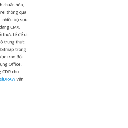
ch chuẩn hóa,
orel thông qua
— nhiều bộ sưu
 dạng CMX.
i thực tế để di
độ trung thực
à bitmap trong
ược trao đổi
ụng Office,
ng CDR cho
relDRAW
vẫn