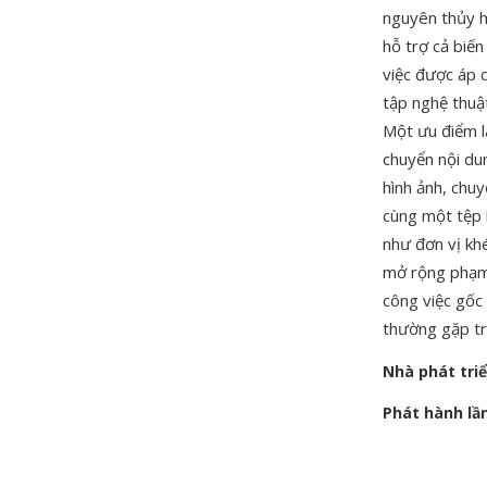
nguyên thủy h
hỗ trợ cả biến
việc được áp 
tập nghệ thuậ
Một ưu điểm là
chuyển nội du
hình ảnh, chuy
cùng một tệp 
như đơn vị kh
mở rộng phạm 
công việc gốc
thường gặp tro
Nhà phát tri
Phát hành lầ