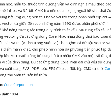
ình học, mẫu tô, thuộc tính đường viền và định nghĩa màu theo cá
 thể 16-bit và 32-bit. CMX trở nên quan trọng ngoài hệ sinh thái C
dụng bởi ứng dụng bên thứ ba và vai trò trong phân phối clip art 
t vector từ giữa đến cuối những năm 1990 được phân phối ở định
 khả năng tương tác trong quy trình thiết kế: CMX cung cấp cầu nố
ng vector giữa các ứng dụng Corel khác nhau đồng thời bảo toàn 
ển sắc và thuộc tính trong suốt. Việc bao gồm cả dữ liệu vector v
là điểm mạnh khác, cho phép minh họa đa phương tiện phức tạp đ
ép kín. Microsoft cũng bổ sung hỗ trợ nhập CMX vào một số ứng d
vi của định dạng. Dù các ứng dụng Corel hiện đại chủ yếu sử dụ
 và xuất sang SVG, PDF hoặc EPS để trao đổi, tệp CMX từ thời
Co
ng thư viện tài sản kế thừa.
ển
:
Corel Corporation
n đầu
: 1994