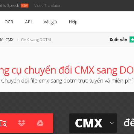
xt to Speech
Video Translator
OCR
API
Vật giá
Help
Xuất sắc
đổi CMX
CMX sang DOTM
ng cụ chuyển đổi CMX sang D
Chuyển đổi file cmx sang dotm trực tuyến và miễn phí
CMX
đ