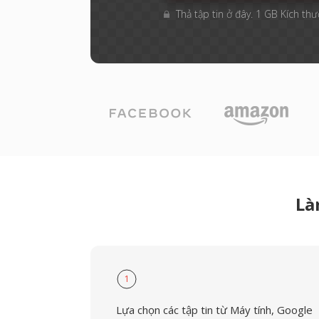
Thả tập tin ở đây. 1 GB Kích thư
Là
1
Lựa chọn các tập tin từ Máy tính, Google