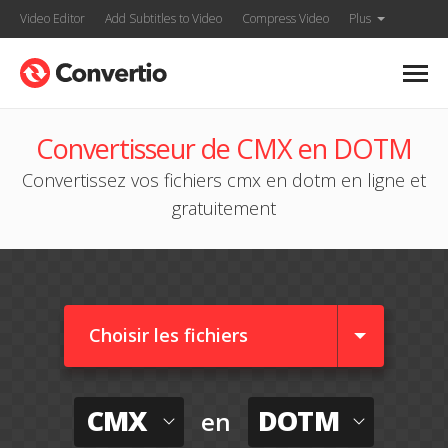
Video Editor
Add Subtitles to Video
Compress Video
Plus
Convertisseur de CMX en DOTM
Convertissez vos fichiers cmx en dotm en ligne et
gratuitement
Choisir les fichiers
CMX
DOTM
en