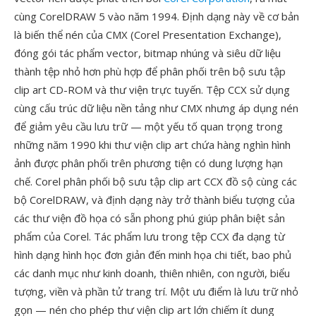
cùng CorelDRAW 5 vào năm 1994. Định dạng này về cơ bản
là biến thể nén của CMX (Corel Presentation Exchange),
đóng gói tác phẩm vector, bitmap nhúng và siêu dữ liệu
thành tệp nhỏ hơn phù hợp để phân phối trên bộ sưu tập
clip art CD-ROM và thư viện trực tuyến. Tệp CCX sử dụng
cùng cấu trúc dữ liệu nền tảng như CMX nhưng áp dụng nén
để giảm yêu cầu lưu trữ — một yếu tố quan trọng trong
những năm 1990 khi thư viện clip art chứa hàng nghìn hình
ảnh được phân phối trên phương tiện có dung lượng hạn
chế. Corel phân phối bộ sưu tập clip art CCX đồ sộ cùng các
bộ CorelDRAW, và định dạng này trở thành biểu tượng của
các thư viện đồ họa có sẵn phong phú giúp phân biệt sản
phẩm của Corel. Tác phẩm lưu trong tệp CCX đa dạng từ
hình dạng hình học đơn giản đến minh họa chi tiết, bao phủ
các danh mục như kinh doanh, thiên nhiên, con người, biểu
tượng, viền và phần tử trang trí. Một ưu điểm là lưu trữ nhỏ
gọn — nén cho phép thư viện clip art lớn chiếm ít dung