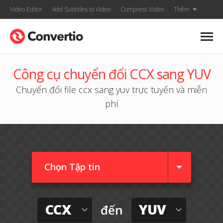
Video Editor
Add Subtitles to Video
Compress Video
Thêm
Công cụ chuyển đổi CCX sang YUV
Chuyển đổi file ccx sang yuv trực tuyến và miễn
phí
Chọn Tập tin
CCX
YUV
đến