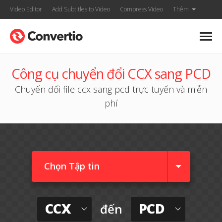
Video Editor
Add Subtitles to Video
Compress Video
Thêm
Công cụ chuyển đổi CCX sang PCD
Chuyển đổi file ccx sang pcd trực tuyến và miễn
phí
Chọn Tập tin
CCX
PCD
đến