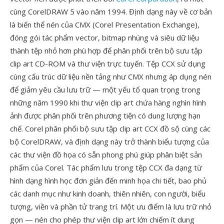
cùng CorelDRAW 5 vào năm 1994. Định dạng này về cơ bản
là biến thể nén của CMX (Corel Presentation Exchange),
đóng gói tác phẩm vector, bitmap nhúng và siêu dữ liệu
thành tệp nhỏ hơn phù hợp để phân phối trên bộ sưu tập
clip art CD-ROM và thư viện trực tuyến. Tệp CCX sử dụng
cùng cấu trúc dữ liệu nền tảng như CMX nhưng áp dụng nén
để giảm yêu cầu lưu trữ — một yếu tố quan trọng trong
những năm 1990 khi thư viện clip art chứa hàng nghìn hình
ảnh được phân phối trên phương tiện có dung lượng hạn
chế. Corel phân phối bộ sưu tập clip art CCX đồ sộ cùng các
bộ CorelDRAW, và định dạng này trở thành biểu tượng của
các thư viện đồ họa có sẵn phong phú giúp phân biệt sản
phẩm của Corel. Tác phẩm lưu trong tệp CCX đa dạng từ
hình dạng hình học đơn giản đến minh họa chi tiết, bao phủ
các danh mục như kinh doanh, thiên nhiên, con người, biểu
tượng, viền và phần tử trang trí. Một ưu điểm là lưu trữ nhỏ
gọn — nén cho phép thư viện clip art lớn chiếm ít dung