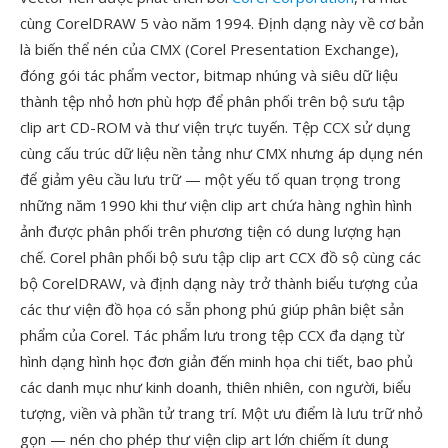
cùng CorelDRAW 5 vào năm 1994. Định dạng này về cơ bản
là biến thể nén của CMX (Corel Presentation Exchange),
đóng gói tác phẩm vector, bitmap nhúng và siêu dữ liệu
thành tệp nhỏ hơn phù hợp để phân phối trên bộ sưu tập
clip art CD-ROM và thư viện trực tuyến. Tệp CCX sử dụng
cùng cấu trúc dữ liệu nền tảng như CMX nhưng áp dụng nén
để giảm yêu cầu lưu trữ — một yếu tố quan trọng trong
những năm 1990 khi thư viện clip art chứa hàng nghìn hình
ảnh được phân phối trên phương tiện có dung lượng hạn
chế. Corel phân phối bộ sưu tập clip art CCX đồ sộ cùng các
bộ CorelDRAW, và định dạng này trở thành biểu tượng của
các thư viện đồ họa có sẵn phong phú giúp phân biệt sản
phẩm của Corel. Tác phẩm lưu trong tệp CCX đa dạng từ
hình dạng hình học đơn giản đến minh họa chi tiết, bao phủ
các danh mục như kinh doanh, thiên nhiên, con người, biểu
tượng, viền và phần tử trang trí. Một ưu điểm là lưu trữ nhỏ
gọn — nén cho phép thư viện clip art lớn chiếm ít dung