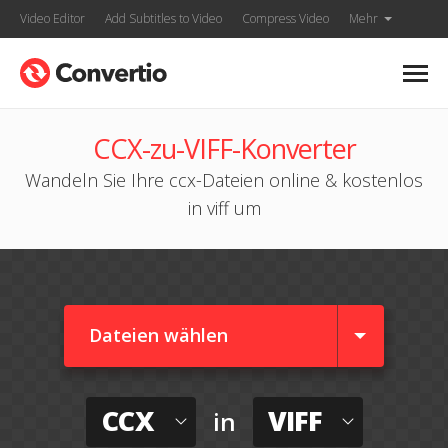
Video Editor
Add Subtitles to Video
Compress Video
Mehr
CCX-zu-VIFF-Konverter
Wandeln Sie Ihre ccx-Dateien online & kostenlos
in viff um
Dateien wählen
CCX
VIFF
in