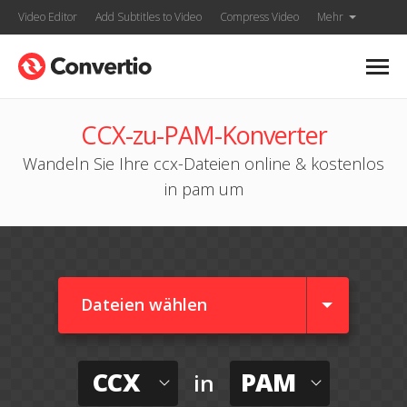
Video Editor
Add Subtitles to Video
Compress Video
Mehr
CCX-zu-PAM-Konverter
Wandeln Sie Ihre ccx-Dateien online & kostenlos
in pam um
Dateien wählen
CCX
PAM
in