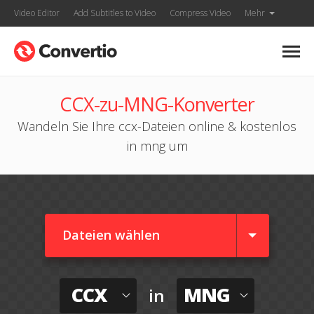
Video Editor
Add Subtitles to Video
Compress Video
Mehr
CCX-zu-MNG-Konverter
Wandeln Sie Ihre ccx-Dateien online & kostenlos
in mng um
Dateien wählen
CCX
MNG
in