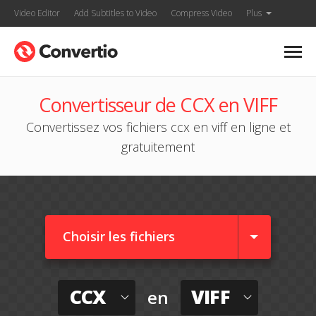
Video Editor
Add Subtitles to Video
Compress Video
Plus
Convertisseur de CCX en VIFF
Convertissez vos fichiers ccx en viff en ligne et
gratuitement
Choisir les fichiers
CCX
VIFF
en