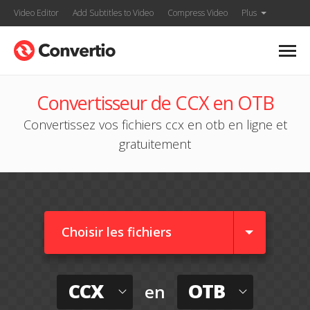
Video Editor
Add Subtitles to Video
Compress Video
Plus
Convertisseur de CCX en OTB
Convertissez vos fichiers ccx en otb en ligne et
gratuitement
Choisir les fichiers
CCX
OTB
en