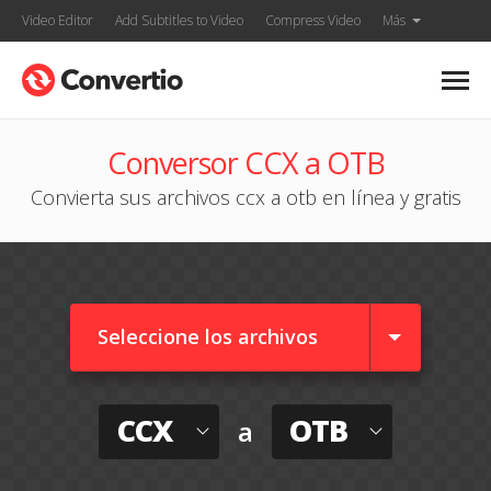
Video Editor
Add Subtitles to Video
Compress Video
Más
Conversor CCX a OTB
Convierta sus archivos ccx a otb en línea y gratis
Seleccione los archivos
CCX
OTB
a