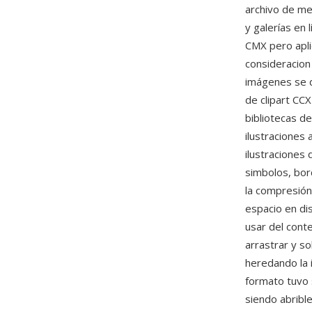
archivo de me
y galerías en 
CMX pero apli
consideracion
imágenes se d
de clipart CC
bibliotecas de
ilustraciones
ilustraciones
simbolos, bo
la compresión
espacio en dis
usar del cont
arrastrar y so
heredando la 
formato tuvo 
siendo abribl