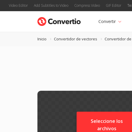
Video Editor
Add Subtitles to Video
Compress Video
GIF Editor
Te
Convertir
Inicio
Convertidor de vectores
Convertidor de
Seleccione los
archivos