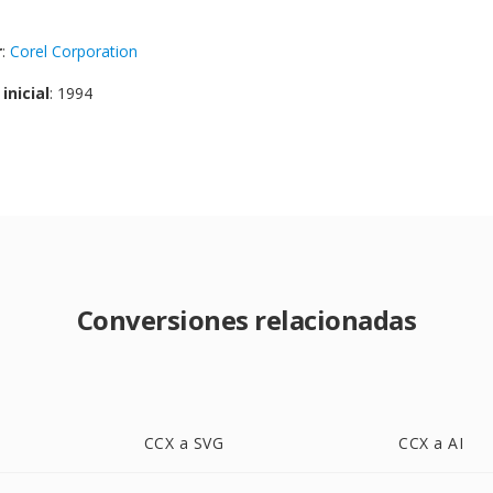
r
:
Corel Corporation
inicial
: 1994
Conversiones relacionadas
CCX a SVG
CCX a AI