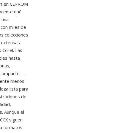
part en CD-ROM
yacente qué
 una
 con miles de
as colecciones
s extensas
s Corel. Las
ples hasta
sonas,
o compacto —
amente menos
eza lista para
straciones de
lidad,
s. Aunque el
 CCX siguen
 a formatos