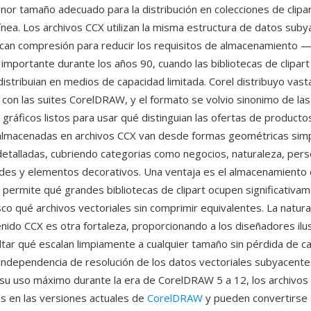
nor tamaño adecuado para la distribución en colecciones de cli
línea. Los archivos CCX utilizan la misma estructura de datos sub
can compresión para reducir los requisitos de almacenamiento —
 importante durante los años 90, cuando las bibliotecas de clipart
istribuian en medios de capacidad limitada. Corel distribuyo vast
X con las suites CorelDRAW, y el formato se volvio sinonimo de la
 gráficos listos para usar qué distinguian las ofertas de producto
 almacenadas en archivos CCX van desde formas geométricas sim
 detalladas, cubriendo categorias como negocios, naturaleza, per
rdes y elementos decorativos. Una ventaja es el almacenamient
 permite qué grandes bibliotecas de clipart ocupen significativ
co qué archivos vectoriales sin comprimir equivalentes. La natural
enido CCX es otra fortaleza, proporcionando a los diseñadores ilu
ltar qué escalan limpiamente a cualquier tamaño sin pérdida de ca
independencia de resolución de los datos vectoriales subyacente
su uso máximo durante la era de CorelDRAW 5 a 12, los archivos
es en las versiones actuales de
CorelDRAW
y pueden convertirse