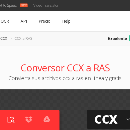
xt to Speech
Video Translator
OCR
API
Precio
Help
Excelente
 CCX
CCX a RAS
Conversor CCX a RAS
Convierta sus archivos ccx a ras en línea y gratis
CCX