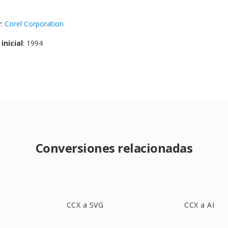
r
:
Corel Corporation
inicial
: 1994
Conversiones relacionadas
CCX a SVG
CCX a AI