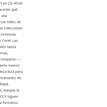
part en CD-ROM
yacente qué
 una
 con miles de
as colecciones
s extensas
s Corel. Las
ples hasta
sonas,
o compacto —
amente menos
eza lista para
straciones de
lidad,
s. Aunque el
 CCX siguen
 a formatos