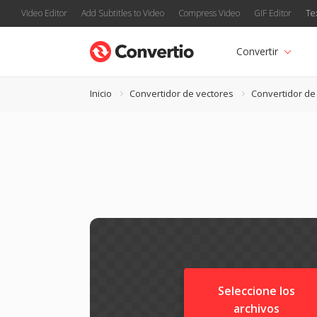
Video Editor
Add Subtitles to Video
Compress Video
GIF Editor
Te
Convertir
Inicio
Convertidor de vectores
Convertidor de
Seleccione los
archivos