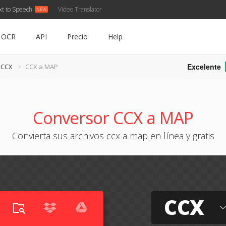
xt to Speech
Video Translator
OCR
API
Precio
Help
Excelente
 CCX
CCX a MAP
Conversor CCX a MAP
Convierta sus archivos ccx a map en línea y gratis
CCX