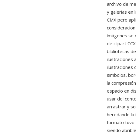
archivo de me
y galerías en 
CMX pero apli
consideracion
imágenes se d
de clipart CC
bibliotecas de
ilustraciones
ilustraciones
simbolos, bo
la compresión
espacio en dis
usar del cont
arrastrar y so
heredando la 
formato tuvo 
siendo abribl