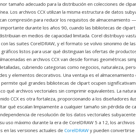
nor tamaño adecuado para la distribución en colecciones de cli
línea. Los archivos CCX utilizan la misma estructura de datos sub
can compresión para reducir los requisitos de almacenamiento —
 importante durante los años 90, cuando las bibliotecas de clipart
istribuian en medios de capacidad limitada. Corel distribuyo vast
X con las suites CorelDRAW, y el formato se volvio sinonimo de la
 gráficos listos para usar qué distinguian las ofertas de producto
 almacenadas en archivos CCX van desde formas geométricas sim
 detalladas, cubriendo categorias como negocios, naturaleza, per
rdes y elementos decorativos. Una ventaja es el almacenamient
 permite qué grandes bibliotecas de clipart ocupen significativ
co qué archivos vectoriales sin comprimir equivalentes. La natural
enido CCX es otra fortaleza, proporcionando a los diseñadores ilu
ltar qué escalan limpiamente a cualquier tamaño sin pérdida de ca
independencia de resolución de los datos vectoriales subyacente
su uso máximo durante la era de CorelDRAW 5 a 12, los archivos
es en las versiones actuales de
CorelDRAW
y pueden convertirse