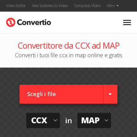
Video Editor
Add Subtitles to Video
Compress Video
Altro
Convertitore da CCX ad MAP
Converti i tuoi file ccx in map online e gratis
Scegli i file
CCX
MAP
in