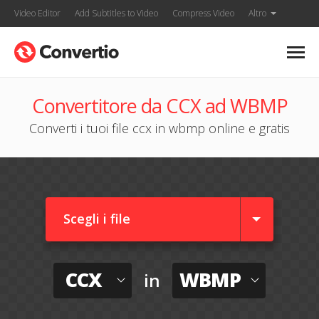
Video Editor
Add Subtitles to Video
Compress Video
Altro
Convertitore da CCX ad WBMP
Converti i tuoi file ccx in wbmp online e gratis
Scegli i file
CCX
WBMP
in