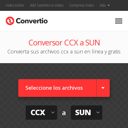
Video Editor
Add Subtitles to Video
Compress Video
Más
Conversor CCX a SUN
Convierta sus archivos ccx a sun en línea y gratis
Seleccione los archivos
CCX
SUN
a