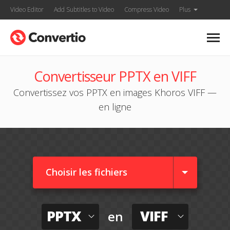
Video Editor
Add Subtitles to Video
Compress Video
Plus
Convertisseur PPTX en VIFF
Convertissez vos PPTX en images Khoros VIFF —
en ligne
Choisir les fichiers
PPTX
VIFF
en