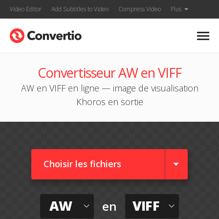
Video Editor
Add Subtitles to Video
Compress Video
Plus
Convertisseur AW en VIFF
AW en VIFF en ligne — image de visualisation
Khoros en sortie
Choisir les fichiers
AW
VIFF
en