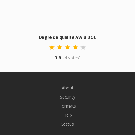
Degré de qualité AW à DOC
3.8
(4 votes)
About
Security
Formats
Help
Status