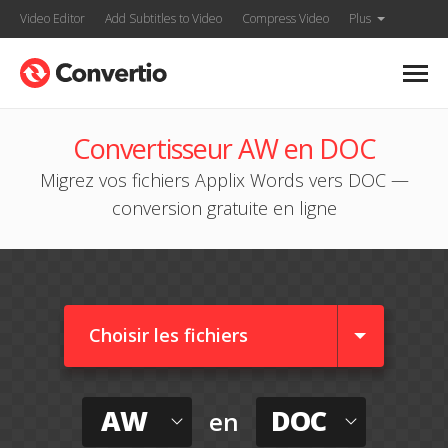
Video Editor
Add Subtitles to Video
Compress Video
Plus
Convertisseur AW en DOC
Migrez vos fichiers Applix Words vers DOC —
conversion gratuite en ligne
Choisir les fichiers
AW
DOC
en