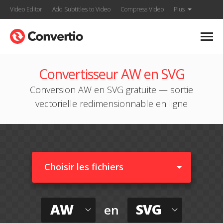
Video Editor
Add Subtitles to Video
Compress Video
Plus
Convertisseur AW en SVG
Conversion AW en SVG gratuite — sortie
vectorielle redimensionnable en ligne
Choisir les fichiers
AW
SVG
en