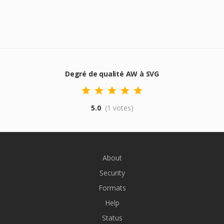
Degré de qualité AW à SVG
5.0
(1 votes)
About
Security
Formats
Help
Status