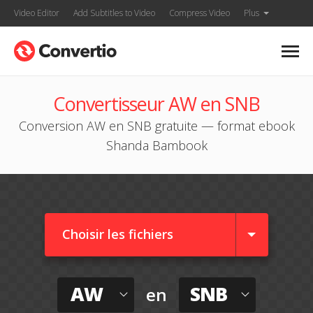
Video Editor
Add Subtitles to Video
Compress Video
Plus
Convertisseur AW en SNB
Conversion AW en SNB gratuite — format ebook
Shanda Bambook
Choisir les fichiers
AW
SNB
en