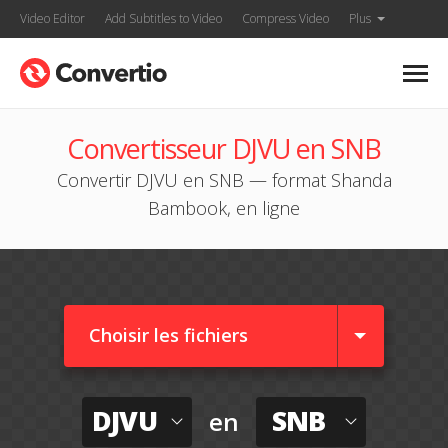
Video Editor
Add Subtitles to Video
Compress Video
Plus
Convertisseur DJVU en SNB
Convertir DJVU en SNB — format Shanda
Bambook, en ligne
Choisir les fichiers
DJVU
SNB
en