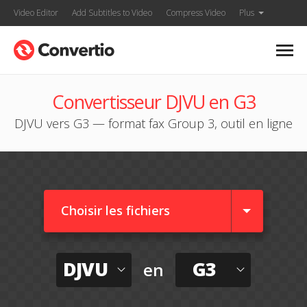
Video Editor
Add Subtitles to Video
Compress Video
Plus
Convertisseur DJVU en G3
DJVU vers G3 — format fax Group 3, outil en ligne
Choisir les fichiers
DJVU
G3
en