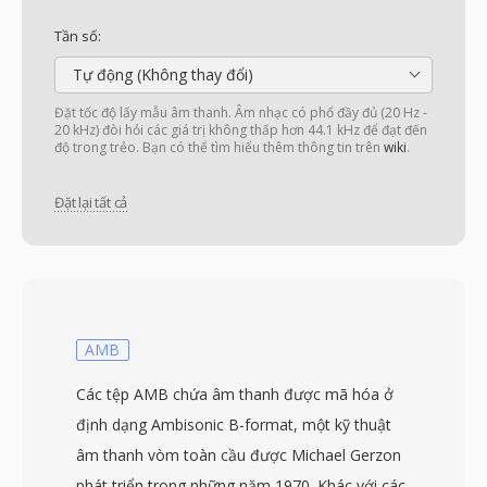
Tần số:
Tự động (Không thay đổi)
Đặt tốc độ lấy mẫu âm thanh. Âm nhạc có phổ đầy đủ (20 Hz -
20 kHz) đòi hỏi các giá trị không thấp hơn 44.1 kHz để đạt đến
độ trong trẻo. Bạn có thể tìm hiểu thêm thông tin trên
wiki
.
Đặt lại tất cả
AMB
Các tệp AMB chứa âm thanh được mã hóa ở
định dạng Ambisonic B-format, một kỹ thuật
âm thanh vòm toàn cầu được Michael Gerzon
phát triển trong những năm 1970. Khác với các