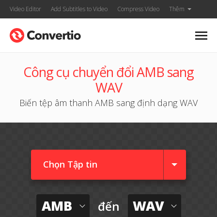
Video Editor
Add Subtitles to Video
Compress Video
Thêm
Công cụ chuyển đổi AMB sang
WAV
Biến tệp âm thanh AMB sang định dạng WAV
Chọn Tập tin
AMB
WAV
đến