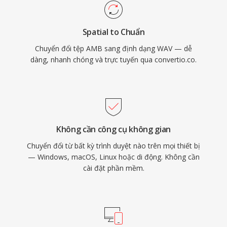
thời gian và ghi chú sản xuất. Đánh đổi chính là
kích thước tệp — một phút stereo chất lượng
Spatial to Chuẩn
CD chiếm khoảng 10 MB — và cấu trúc RIFF
Chuyển đổi tệp AMB sang định dạng WAV — dễ
32-bit áp đặt giới hạn 4 GB, dù RF64 đã loại bỏ
dàng, nhanh chóng và trực tuyến qua convertio.co.
giới hạn đó.
Không cần công cụ không gian
Chuyển đổi từ bất kỳ trình duyệt nào trên mọi thiết bị
— Windows, macOS, Linux hoặc di động. Không cần
cài đặt phần mềm.