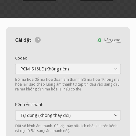
Cài đặt
Nâng cao
Codec:
PCM_S16LE (Không nén)
Bộ mã hóa để mã hóa đoạn âm thanh. Bộ mã hóa "Không mã
hóa lại" sao chép luồng âm thanh từ tập tin đầu vào sang đầu
ra mà không cần mã hóa lại nếu có thể.
Kênh Âm thanh:
Tự động (Không thay đổi)
Đặt số kênh âm thanh. Cài đặt này hữu ích nhất khi trộn kênh
(ví dụ: từ 5.1 sang âm thanh nổi).