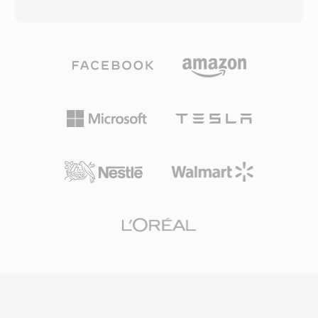
siêu dữ liệu mô tả tần số lấy mẫu, độ sâu bit và
tăng độ chính xác không gian trên cùng khung
số kênh. Cấu trúc đơn giản này đã biến WAV
toán học. Với sự phát triển của thực tế ảo,
thành tiêu chuẩn thực tế cho âm thanh không
video 360 độ và âm thanh không gian cho
nén trên Windows và định dạng trao đổi được
game, Ambisonics đang trải qua sự hồi sinh
chấp nhận phổ quát trên hầu như mọi hệ điều
mạnh mẽ, được các nền tảng như YouTube áp
hành, trình chỉnh sửa âm thanh và trình phát
dụng cho phương tiện nhập vai.
media hiện có. Tệp WAV chất lượng CD sử
dụng mẫu 16-bit ở 44,1 kHz stereo, trong khi
quy trình chuyên nghiệp thường dùng mẫu 24-
bit hoặc 32-bit float ở tần số lên đến 192 kHz.
Ưu điểm lớn là chất lượng không tổn hao: vì
WAV tiêu chuẩn không áp dụng nén, dữ liệu lưu
trữ là bản sao kỹ thuật số chính xác của bản ghi
gốc, khiến nó là lựa chọn ưu tiên cho mastering
và lưu trữ. WAV cũng hỗ trợ siêu dữ liệu nhúng
qua chunk INFO và BWF, cho phép đánh dấu