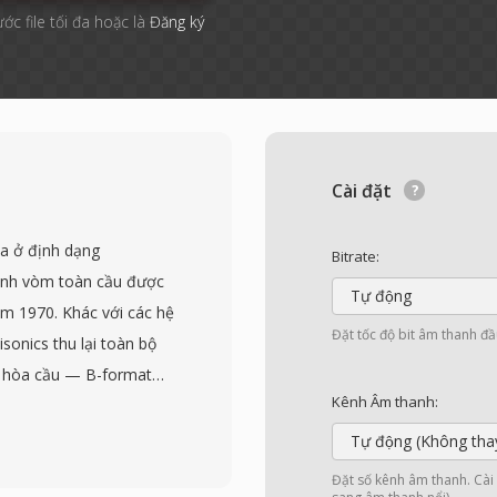
ước file tối đa hoặc là
Đăng ký
Cài đặt
a ở định dạng
Bitrate:
anh vòm toàn cầu được
Tự động
ăm 1970. Khác với các hệ
Đặt tốc độ bit âm thanh đầ
sonics thu lại toàn bộ
u hòa cầu — B-format
Kênh Âm thanh:
trước-sau), Y (trái-
y không phụ thuộc vào
Tự động (Không tha
o bất kỳ cách bố trí loa
Đặt số kênh âm thanh. Cài đ