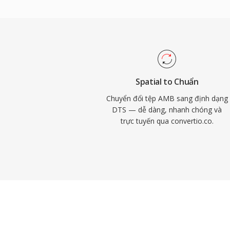
for-bit lên đến 24-bit/192 kHz. Các thế 
năng tương thích phần cứng rộng rãi trên 
game và hệ thống giải trí ô tô, cùng với 
che giấu các trục trặc nhỏ trên đĩa hoặc l
việc với nội dung âm thanh vòm cho phươn
trực tuyến cao cấp, DTS cung cấp con đ
Spatial to Chuẩn
minh từ phòng thu đến phòng khách.
Chuyển đổi tệp AMB sang định dạng
DTS — dễ dàng, nhanh chóng và
trực tuyến qua convertio.co.