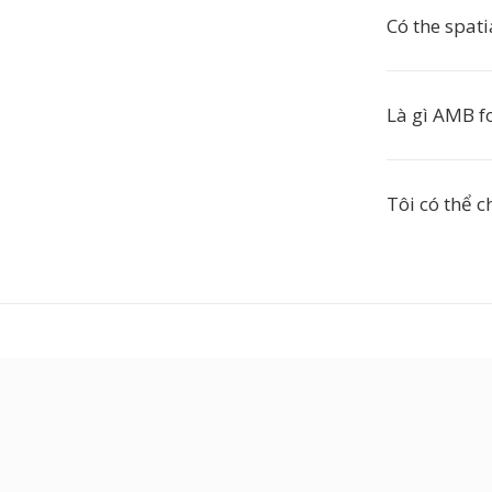
Có the spati
Là gì AMB f
Tôi có thể 