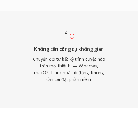
mạnh chính bao gồm khả
receiver AV, máy chơi
khả năng che lỗi mạnh mẽ
uồng. Với bất kỳ ai làm
g tiện vật lý hoặc phát
ường đã được chứng
Không cần công cụ không gian
Chuyển đổi từ bất kỳ trình duyệt nào
trên mọi thiết bị — Windows,
macOS, Linux hoặc di động. Không
cần cài đặt phần mềm.