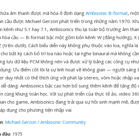
chứa âm thanh được mã hóa ở định dạng
Ambisonic B-format
, một
n cầu được Michael Gerzon phát triển trong những năm 1970. Khá
n kênh như 5.1 hay 7.1, Ambisonics thu lại toàn bộ trường âm than
 hòa cầu — B-format bậc một gồm bốn kênh: W (đẳng hướng), X (
 Z (trên-dưới). Cách biểu diễn này không phụ thuộc vào loa, nghĩa l
 cho bất kỳ cách bố trí loa nào hoặc tai nghe binaural mà không cần 
g lưu dữ liệu PCM không nén và được xử lý bằng các công cụ nh
dụng. Ưu điểm cốt lõi là sự linh hoạt về không gian — người sáng t
r duy nhất có thể thích ứng với phát lại stereo, vòm hoặc nhập va
dễ dàng: Ambisonics bậc cao hơn bổ sung thêm kênh để tăng độ c
ên cùng khung toán học. Với sự phát triển của thực tế ảo, video 3
ian cho game, Ambisonics đang trải qua sự hồi sinh mạnh mẽ, đượ
p dụng cho phương tiện nhập vai.
ển
:
Michael Gerzon / Ambisonic Community
n đầu
: 1975