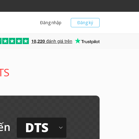
Đăng nhập
Đăng ký
10,220
đánh giá trên
TS
DTS
ến