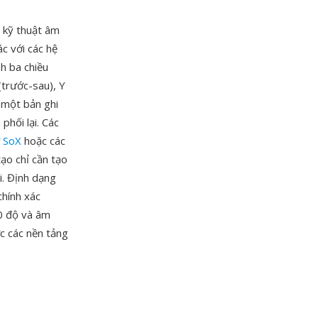
 kỹ thuật âm
c với các hệ
h ba chiều
trước-sau), Y
à một bản ghi
phối lại. Các
ư
SoX
hoặc các
ạo chỉ cần tạo
i. Định dạng
hính xác
60 độ và âm
c các nền tảng