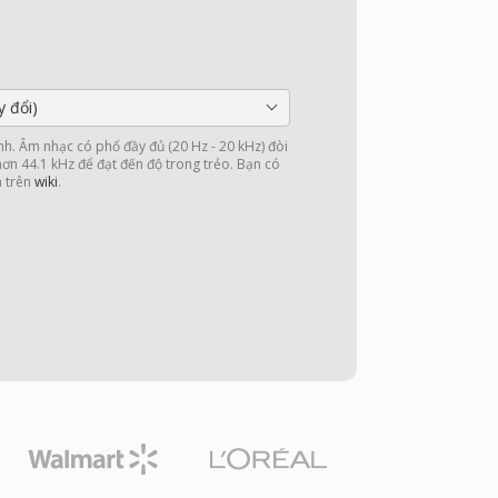
y đổi)
nh. Âm nhạc có phổ đầy đủ (20 Hz - 20 kHz) đòi
 hơn 44.1 kHz để đạt đến độ trong trẻo. Bạn có
n trên
wiki
.