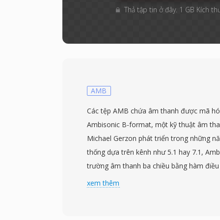
Thả tập tin ở đây. 1 GB Kích th
AMB
Các tệp AMB chứa âm thanh được mã hó
Ambisonic B-format, một kỹ thuật âm th
Michael Gerzon phát triển trong những n
thống dựa trên kênh như 5.1 hay 7.1, Ambi
trường âm thanh ba chiều bằng hàm điề
bậc một gồm bốn kênh: W (đẳng hướng), X (
xem thêm
phải) và Z (trên-dưới). Cách biểu diễn nà
loa, nghĩa là một bản ghi có thể giải mã ch