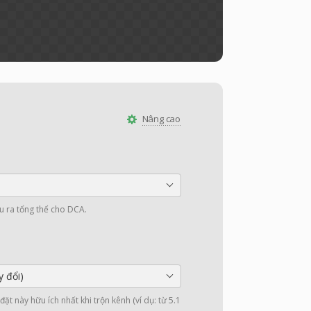
Nâng cao
u ra tổng thể cho DCA.
y đổi)
ặt này hữu ích nhất khi trộn kênh (ví dụ: từ 5.1