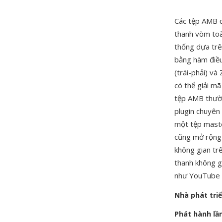
Các tệp AMB 
thanh vòm toà
thống dựa trê
bằng hàm điều
(trái-phải) và
có thể giải mã
tệp AMB thườn
plugin chuyên 
một tệp maste
cũng mở rộng 
không gian tr
thanh không g
như YouTube á
Nhà phát tri
Phát hành lầ