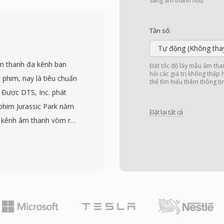
phối lại. Các tệp AMB
sang âm thanh nổi).
c xử lý bằng các công
Ưu điểm cốt lõi là sự
Tần số:
 chỉ cần tạo một tệp
Tự động (Không tha
 lại stereo, vòm hoặc
âm thanh đa kênh ban
Đặt tốc độ lấy mẫu âm tha
g: Ambisonics bậc cao
hỏi các giá trị không thấp
 phim, nay là tiêu chuẩn
thể tìm hiểu thêm thông ti
xác không gian trên
. Được DTS, Inc. phát
a thực tế ảo, video 360
ộ phim Jurassic Park năm
Đặt lại tất cả
bisonics đang trải qua
1 kênh âm thanh vòm rời
 như YouTube áp dụng
 Mbps. Khác với các
lý âm học mạnh, DTS
h, giữ lại các chi tiết
h dạng mã hóa âm thanh
 hóa vector, tạo ra
n bản mở rộng DTS-HD
s cho độ chính xác bit-