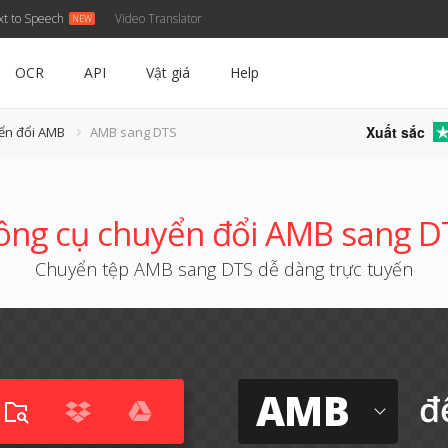
xt to Speech
Video Translator
OCR
API
Vật giá
Help
Xuất sắc
ển đổi AMB
AMB sang DTS
ông cụ chuyển đổi AMB sang D
Chuyển tệp AMB sang DTS dễ dàng trực tuyến
AMB
đ