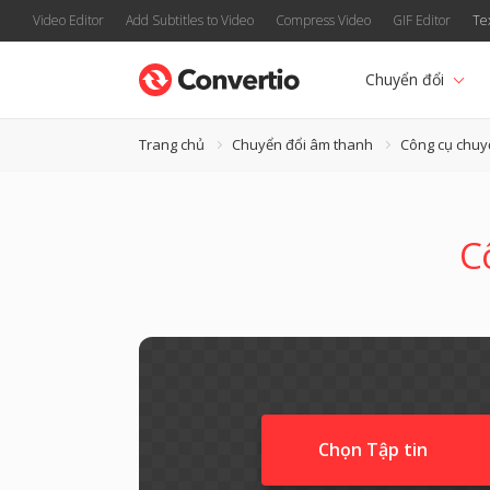
Video Editor
Add Subtitles to Video
Compress Video
GIF Editor
Te
Chuyển đổi
Trang chủ
Chuyển đổi âm thanh
Công cụ chuy
C
Chọn Tập tin