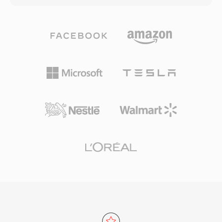
リアリティ、360度動画、ゲーム向け空間オーデ
を提供します。積極的な心理音響モデリングに依
ィオの成長に伴い、アンビソニクスは復活を遂
存する競合コーデックとは異なり、DTSは各チャ
げ、YouTubeなどのプラットフォームでイマー
ンネルにより高いデータ予算を割り当て、より繊
シブメディア配信に採用されています。
細な空間ディテールと低レベルのダイナミクスを
保存します。この形式はサブバンドADPCMとベ
クトル量子化を組み合わせてオーディオをエンコ
ードし、知覚的に豊かなサウンドフィールドを生
成します。拡張バリアントのDTS-HD Master
Audioは、24ビット/192 kHzまでのビットパーフ
ェクトな精度のためのロスレス拡張レイヤーを追
加します。主な強みには、AVレシーバー、ゲー
ムコンソール、車載インフォテインメントシステ
ム全体での幅広いハードウェア採用と、ディスク
やストリームの軽微な不具合をマスクする堅牢な
エラー隠蔽が含まれます。物理メディアやハイエ
ンドストリーミング向けのサラウンドサウンドコ