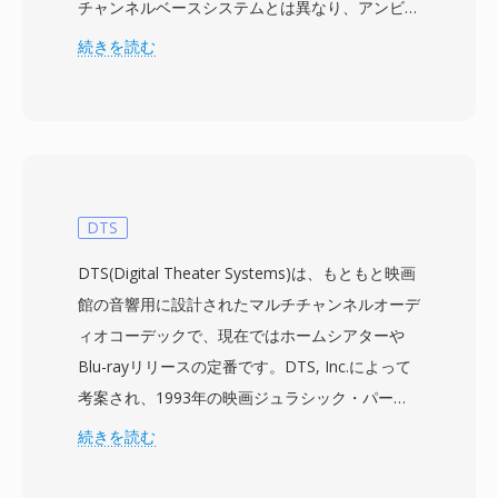
チャンネルベースシステムとは異なり、アンビソ
ニクスは球面調和関数を使用して完全な3次元音
続きを読む
場をキャプチャします — 1次Bフォーマットは4
つのチャンネルで構成されます: W(全指向性)、
X(前後)、Y(左右)、Z(上下)。この表現はスピーカ
ーに依存せず、1つの録音をリミックスなしで任
意のスピーカー配置やバイノーラルヘッドホンに
デコードできます。AMBファイルは通常、非圧
DTS
縮PCMデータを保存し、SoXや専用プラグインな
DTS(Digital Theater Systems)は、もともと映画
どのツールで処理されます。中核的な利点は空間
館の音響用に設計されたマルチチャンネルオーデ
的な柔軟性です — クリエイターは1つのマスタ
ィオコーデックで、現在ではホームシアターや
ーファイルを作成するだけで、ステレオ、サラウ
Blu-rayリリースの定番です。DTS, Inc.によって
ンド、イマーシブ再生に適応できます。また、こ
考案され、1993年の映画ジュラシック・パーク
の形式は優雅にスケールします。高次アンビソニ
と共に初めて劇場公開されたこの技術は、通常
続きを読む
クスは同じ数学的フレームワーク上でチャンネル
768 kbpsから1.5 Mbpsのビットレートで最大5.1
を追加し、空間精度を向上させます。バーチャル
チャンネルのディスクリートサラウンドサウンド