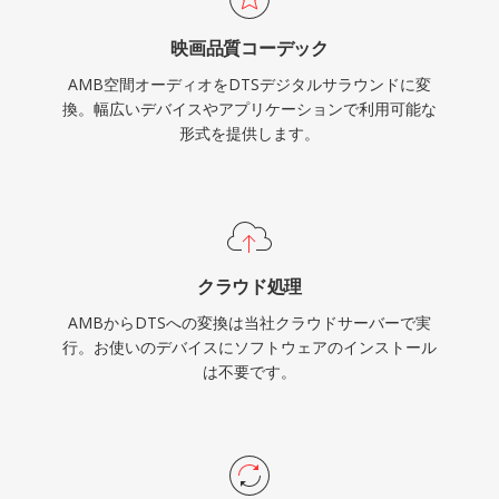
ンテンツを扱う方にとって、DTSはスタジオミッ
映画品質コーデック
クスからリビングルームまでの実績ある経路を提
AMB空間オーディオをDTSデジタルサラウンドに変
供します。
換。幅広いデバイスやアプリケーションで利用可能な
形式を提供します。
クラウド処理
AMBからDTSへの変換は当社クラウドサーバーで実
行。お使いのデバイスにソフトウェアのインストール
は不要です。