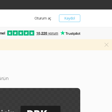
Oturum aç
Kaydol
mel
10,220
yorum
türün