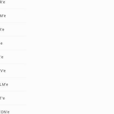
R'e
M'e
R'e
'e
'e
V'e
LM'e
T'e
CON'e