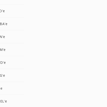
D'e
BA'e
N'e
M'e
D'e
G'e
'e
EL'e