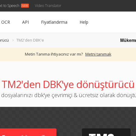
xt to Speech
Video Translator
OCR
API
Fiyatlandırma
Help
Mükem
ürücü
TM2'den DBK'e
Metin Tanıma ihtiyacınız var mı?
Metni tanımak
TM2'den DBK'ye dönüştürücü
dosyalarınızı dbk'ye çevrimiçi & ücretsiz olarak dönüş