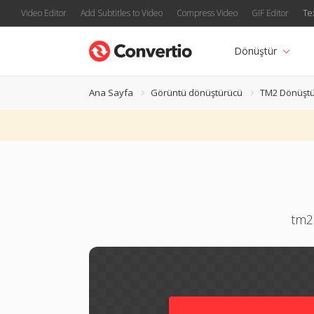
Video Editor
Add Subtitles to Video
Compress Video
GIF Editor
Te
Dönüştür
Ana Sayfa
Görüntü dönüştürücü
TM2 Dönüşt
tm2 