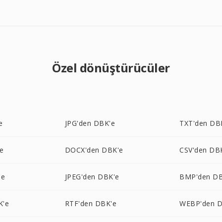
Özel dönüştürücüler
e
JPG'den DBK'e
TXT'den DB
e
DOCX'den DBK'e
CSV'den DB
'e
JPEG'den DBK'e
BMP'den DB
K'e
RTF'den DBK'e
WEBP'den D