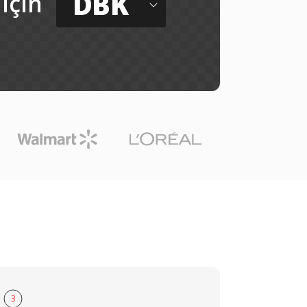
DBK
için
3