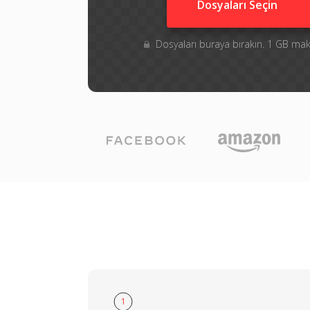
Dosyaları Seçin
Dosyaları buraya bırakın. 1 GB m
1