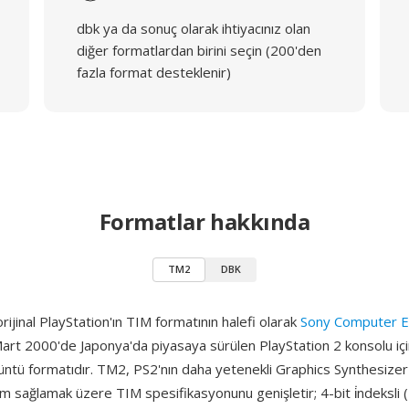
dbk ya da sonuç olarak ihtiyacınız olan
diğer formatlardan birini seçin (200'den
fazla format desteklenir)
Formatlar hakkında
TM2
DBK
ijinal PlayStation'ın TIM formatının halefi olarak
Sony Computer E
art 2000'de Japonya'da piyasaya sürülen PlayStation 2 konsolu için 
üntü formatıdır. TM2, PS2'nın daha yetenekli Graphics Synthesizer
sağlamak üzere TIM spesifikasyonunu genişletir; 4-bit i̇ndeksli (