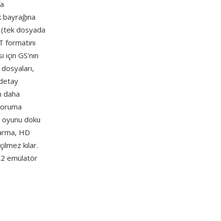
fa
k bayrağına
ı (tek dosyada
T formatını
 için GS'nın
 dosyaları,
 detay
n daha
 koruma
ce oyunu doku
karma, HD
ilmez kılar.
 2 emülatör