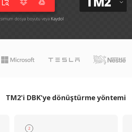
TM2
aksimum dosya boyutu veya
Kaydol
TM2'i DBK'ye dönüştürme yöntemi
2