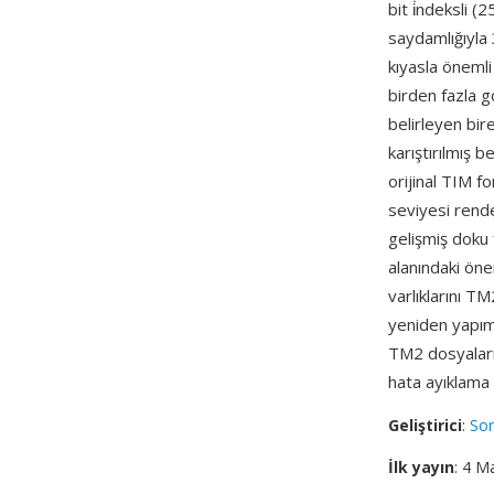
bit i̇ndeksli 
saydamlığıyla 
kıyasla önemli
birden fazla g
belirleyen bir
karıştırılmış 
orijinal TIM 
seviyesi rend
gelişmiş doku 
alanındaki öne
varlıklarını T
yeniden yapım 
TM2 dosyaları
hata ayıklama 
Geliştirici
:
Son
İlk yayın
: 4 M