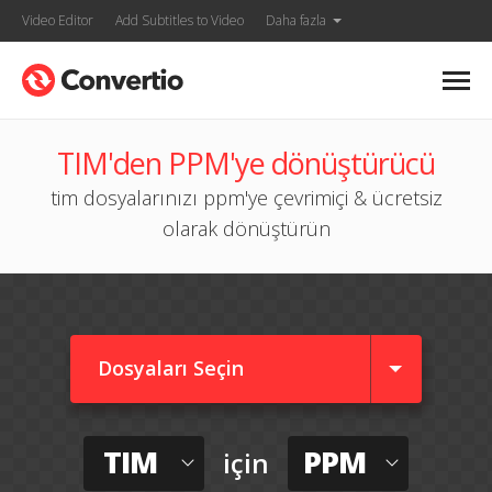
Video Editor
Add Subtitles to Video
Daha fazla
TIM'den PPM'ye dönüştürücü
tim dosyalarınızı ppm'ye çevrimiçi & ücretsiz
olarak dönüştürün
Dosyaları Seçin
TIM
PPM
için