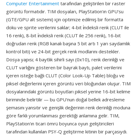
Computer Entertainment
tarafından geliştirilen bir raster
görüntü formatıdır. TIM dosyaları, PlayStation'ın GPU'su
(GTE/GPU alt sistemi) için optimize edilmiş bir formatta
doku ve sprite verilerini saklar; 4-bit i̇ndeksli renk (CLUT ile
16 renk), 8-bit i̇ndeksli renk (CLUT ile 256 renk), 16-bit
doğrudan renk (RGB kanalı başına 5 bit artı 1 yarı saydamlık
kontrol biti) ve 24-bit gerçek renk modlarını destekler.
Dosya yapısı; 4 baytlık sihirli sayı (0x10), renk derinliği ve
CLUT varlığını gösteren bir bayrak baytı, palet verilerini
içeren isteğe bağlı CLUT (Color Look-Up Table) bloğu ve
piksel değerlerini içeren görüntü veri bloğundan oluşur. TIM
dosyalarındaki görüntü boyutları piksel yerine 16-bit kelime
biriminde belirtilir — bu GPU'nun doğal bellek adresleme
şemasını yansıtır ve genişlik değerinin renk derinliği moduna
göre farklı yorumlanması gerektiği anlamına gelir. TIM,
PlayStation'ın ticari ömrü boyunca oyun geliştiricileri
tarafından kullanılan PSY-Q geliştirme kitinin bir parçasıydı.