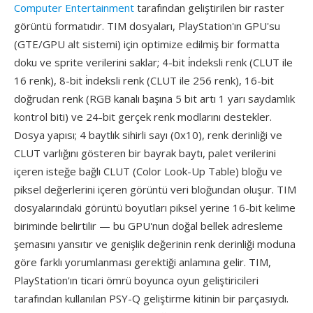
Computer Entertainment
tarafından geliştirilen bir raster
görüntü formatıdır. TIM dosyaları, PlayStation'ın GPU'su
(GTE/GPU alt sistemi) için optimize edilmiş bir formatta
doku ve sprite verilerini saklar; 4-bit i̇ndeksli renk (CLUT ile
16 renk), 8-bit i̇ndeksli renk (CLUT ile 256 renk), 16-bit
doğrudan renk (RGB kanalı başına 5 bit artı 1 yarı saydamlık
kontrol biti) ve 24-bit gerçek renk modlarını destekler.
Dosya yapısı; 4 baytlık sihirli sayı (0x10), renk derinliği ve
CLUT varlığını gösteren bir bayrak baytı, palet verilerini
içeren isteğe bağlı CLUT (Color Look-Up Table) bloğu ve
piksel değerlerini içeren görüntü veri bloğundan oluşur. TIM
dosyalarındaki görüntü boyutları piksel yerine 16-bit kelime
biriminde belirtilir — bu GPU'nun doğal bellek adresleme
şemasını yansıtır ve genişlik değerinin renk derinliği moduna
göre farklı yorumlanması gerektiği anlamına gelir. TIM,
PlayStation'ın ticari ömrü boyunca oyun geliştiricileri
tarafından kullanılan PSY-Q geliştirme kitinin bir parçasıydı.