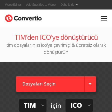
Video Editor
Add Subtitles to Video
Daha fazla
TIM'den ICO'ye dönüştürücü
tim dosyalarınızı ico'ye çevrimiçi & ücretsiz olarak
dönüştürün
Dosyaları Seçin
TIM
ICO
için