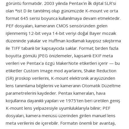
görüntü formatıdır. 2003 yılında Pentax'ın i̇lk dijital SLR'si
olan *ist D ile tanıtılmış olup günümüzde K-mount ve orta
format 645 serisi boyunca kullanılmaya devam etmektedir.
PEF dosyaları, kameranın CMOS sensöründen gelen
işlenmemiş 12-bit veya 14-bit veriyi doğal Bayer mozaik
düzeninde yakalar ve Huffman kodlamalı kayıpsız sıkıştırma
ile TIFF tabanlı bir kapsayıcıda saklar. Format; birden fazla
boyutta gömülü JPEG önizlemeler, kapsamlı EXIF meta
verileri ve Pentax'a özgü MakerNote etiketleri içerir — bu
etiketler Custom Image mod ayarlarını, Shake Reduction
(SR) jiroskop verilerini, K-mount elektronik arayüzünden
lens tanımlama bilgilerini ve kameranın Otomatik Düzeltme
parametrelerini kaydeder. Pentax kameraları, hava
koşullarına dayanıklı yapıları ve 1975'ten beri üretilen geniş
K-mount lens yelpazesiyle uyumluluklarıyla bilinir; PEF
dosyaları, kamera menüsü üzerinden girilen manuel lens
meta verilerini de içerebilir. Formatın önemli bir avantajı,