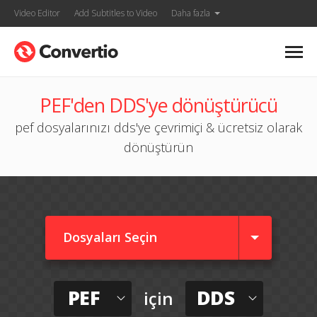
Video Editor
Add Subtitles to Video
Daha fazla
PEF'den DDS'ye dönüştürücü
pef dosyalarınızı dds'ye çevrimiçi & ücretsiz olarak
dönüştürün
Dosyaları Seçin
PEF
DDS
için