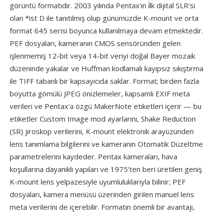
görüntü formatıdır. 2003 yılında Pentax'ın i̇lk dijital SLR'si
olan *ist D ile tanıtılmış olup günümüzde K-mount ve orta
format 645 serisi boyunca kullanılmaya devam etmektedir.
PEF dosyaları, kameranın CMOS sensöründen gelen
işlenmemiş 12-bit veya 14-bit veriyi doğal Bayer mozaik
düzeninde yakalar ve Huffman kodlamalı kayıpsız sıkıştırma
ile TIFF tabanlı bir kapsayıcıda saklar. Format; birden fazla
boyutta gömülü JPEG önizlemeler, kapsamlı EXIF meta
verileri ve Pentax'a özgü MakerNote etiketleri içerir — bu
etiketler Custom Image mod ayarlarını, Shake Reduction
(SR) jiroskop verilerini, K-mount elektronik arayüzünden
lens tanımlama bilgilerini ve kameranın Otomatik Düzeltme
parametrelerini kaydeder. Pentax kameraları, hava
koşullarına dayanıklı yapıları ve 1975'ten beri üretilen geniş
K-mount lens yelpazesiyle uyumluluklarıyla bilinir; PEF
dosyaları, kamera menüsü üzerinden girilen manuel lens
meta verilerini de içerebilir. Formatın önemli bir avantajı,