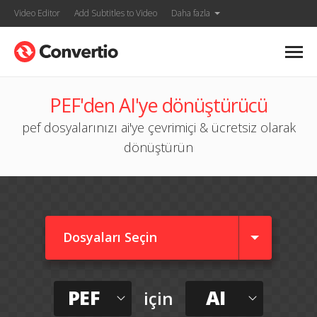
Video Editor
Add Subtitles to Video
Daha fazla
PEF'den AI'ye dönüştürücü
pef dosyalarınızı ai'ye çevrimiçi & ücretsiz olarak
dönüştürün
Dosyaları Seçin
PEF
AI
için