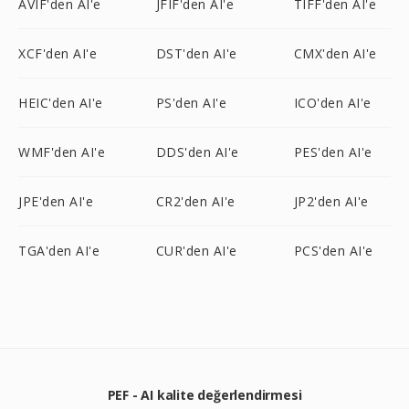
AVIF'den AI'e
JFIF'den AI'e
TIFF'den AI'e
XCF'den AI'e
DST'den AI'e
CMX'den AI'e
HEIC'den AI'e
PS'den AI'e
ICO'den AI'e
WMF'den AI'e
DDS'den AI'e
PES'den AI'e
JPE'den AI'e
CR2'den AI'e
JP2'den AI'e
TGA'den AI'e
CUR'den AI'e
PCS'den AI'e
PEF - AI kalite değerlendirmesi