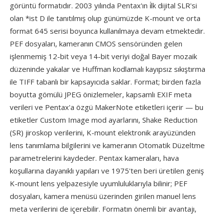
görüntü formatıdır. 2003 yılında Pentax'ın i̇lk dijital SLR'si
olan *ist D ile tanıtılmış olup günümüzde K-mount ve orta
format 645 serisi boyunca kullanılmaya devam etmektedir.
PEF dosyaları, kameranın CMOS sensöründen gelen
işlenmemiş 12-bit veya 14-bit veriyi doğal Bayer mozaik
düzeninde yakalar ve Huffman kodlamalı kayıpsız sıkıştırma
ile TIFF tabanlı bir kapsayıcıda saklar. Format; birden fazla
boyutta gömülü JPEG önizlemeler, kapsamlı EXIF meta
verileri ve Pentax'a özgü MakerNote etiketleri içerir — bu
etiketler Custom Image mod ayarlarını, Shake Reduction
(SR) jiroskop verilerini, K-mount elektronik arayüzünden
lens tanımlama bilgilerini ve kameranın Otomatik Düzeltme
parametrelerini kaydeder. Pentax kameraları, hava
koşullarına dayanıklı yapıları ve 1975'ten beri üretilen geniş
K-mount lens yelpazesiyle uyumluluklarıyla bilinir; PEF
dosyaları, kamera menüsü üzerinden girilen manuel lens
meta verilerini de içerebilir. Formatın önemli bir avantajı,