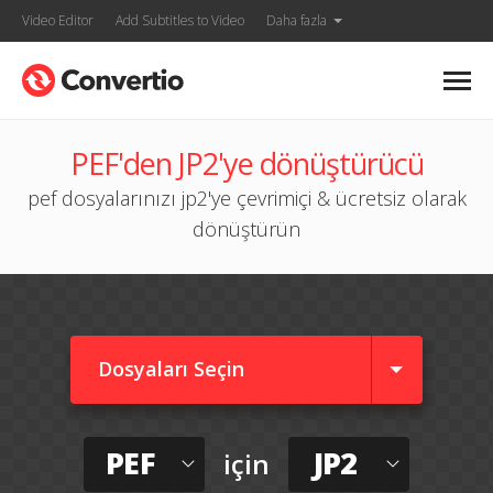
Video Editor
Add Subtitles to Video
Daha fazla
PEF'den JP2'ye dönüştürücü
pef dosyalarınızı jp2'ye çevrimiçi & ücretsiz olarak
dönüştürün
Dosyaları Seçin
PEF
JP2
için