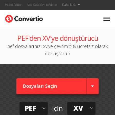
Video Editor
Add Subtitles to Video
Daha fazla
PEF'den XV'ye dönüştürücü
pef dosyalarınızı xv'ye çevrimiçi & ücretsiz olarak
dönüştürün
Dosyaları Seçin
PEF
XV
için