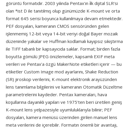
görüntü formatıdır. 2003 yılında Pentax'ın i̇lk dijital SLR'si
olan *ist D ile tanıtılmış olup günümüzde K-mount ve orta
format 645 serisi boyunca kullanılmaya devam etmektedir.
PEF dosyaları, kameranın CMOS sensöründen gelen
işlenmemiş 12-bit veya 14-bit veriyi doğal Bayer mozaik
düzeninde yakalar ve Huffman kodlamalı kayıpsız sıkıştırma
ile TIFF tabanlı bir kapsayıcıda saklar. Format; birden fazla
boyutta gömülü JPEG önizlemeler, kapsamlı EXIF meta
verileri ve Pentax'a özgü MakerNote etiketleri içerir — bu
etiketler Custom Image mod ayarlarını, Shake Reduction
(SR) jiroskop verilerini, K-mount elektronik arayüzünden
lens tanımlama bilgilerini ve kameranın Otomatik Düzeltme
parametrelerini kaydeder. Pentax kameraları, hava
koşullarına dayanıklı yapıları ve 1975'ten beri üretilen geniş
K-mount lens yelpazesiyle uyumluluklarıyla bilinir; PEF
dosyaları, kamera menüsü üzerinden girilen manuel lens
meta verilerini de içerebilir. Formatın önemli bir avantajı,