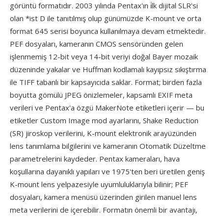
görüntü formatıdır. 2003 yılında Pentax'ın i̇lk dijital SLR'si
olan *ist D ile tanıtılmış olup günümüzde K-mount ve orta
format 645 serisi boyunca kullanılmaya devam etmektedir.
PEF dosyaları, kameranın CMOS sensöründen gelen
işlenmemiş 12-bit veya 14-bit veriyi doğal Bayer mozaik
düzeninde yakalar ve Huffman kodlamalı kayıpsız sıkıştırma
ile TIFF tabanlı bir kapsayıcıda saklar. Format; birden fazla
boyutta gömülü JPEG önizlemeler, kapsamlı EXIF meta
verileri ve Pentax'a özgü MakerNote etiketleri içerir — bu
etiketler Custom Image mod ayarlarını, Shake Reduction
(SR) jiroskop verilerini, K-mount elektronik arayüzünden
lens tanımlama bilgilerini ve kameranın Otomatik Düzeltme
parametrelerini kaydeder. Pentax kameraları, hava
koşullarına dayanıklı yapıları ve 1975'ten beri üretilen geniş
K-mount lens yelpazesiyle uyumluluklarıyla bilinir; PEF
dosyaları, kamera menüsü üzerinden girilen manuel lens
meta verilerini de içerebilir. Formatın önemli bir avantajı,