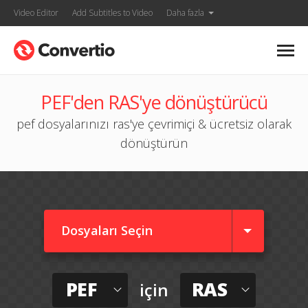
Video Editor
Add Subtitles to Video
Daha fazla
PEF'den RAS'ye dönüştürücü
pef dosyalarınızı ras'ye çevrimiçi & ücretsiz olarak
dönüştürün
Dosyaları Seçin
PEF
RAS
için