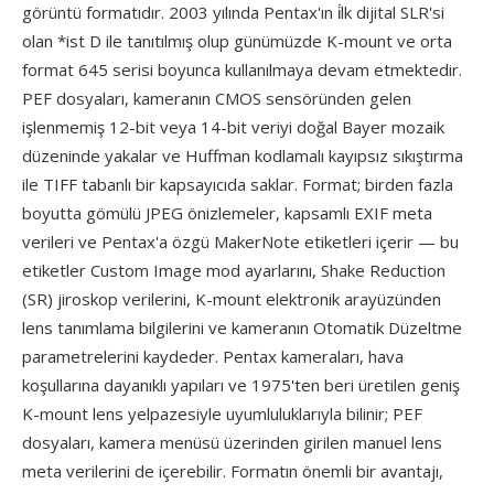
görüntü formatıdır. 2003 yılında Pentax'ın i̇lk dijital SLR'si
olan *ist D ile tanıtılmış olup günümüzde K-mount ve orta
format 645 serisi boyunca kullanılmaya devam etmektedir.
PEF dosyaları, kameranın CMOS sensöründen gelen
işlenmemiş 12-bit veya 14-bit veriyi doğal Bayer mozaik
düzeninde yakalar ve Huffman kodlamalı kayıpsız sıkıştırma
ile TIFF tabanlı bir kapsayıcıda saklar. Format; birden fazla
boyutta gömülü JPEG önizlemeler, kapsamlı EXIF meta
verileri ve Pentax'a özgü MakerNote etiketleri içerir — bu
etiketler Custom Image mod ayarlarını, Shake Reduction
(SR) jiroskop verilerini, K-mount elektronik arayüzünden
lens tanımlama bilgilerini ve kameranın Otomatik Düzeltme
parametrelerini kaydeder. Pentax kameraları, hava
koşullarına dayanıklı yapıları ve 1975'ten beri üretilen geniş
K-mount lens yelpazesiyle uyumluluklarıyla bilinir; PEF
dosyaları, kamera menüsü üzerinden girilen manuel lens
meta verilerini de içerebilir. Formatın önemli bir avantajı,