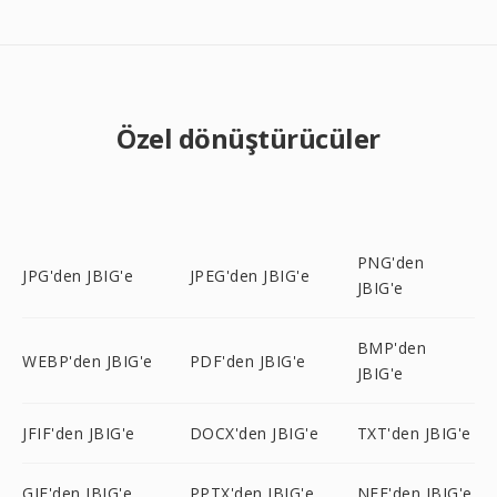
Özel dönüştürücüler
PNG'den
JPG'den JBIG'e
JPEG'den JBIG'e
JBIG'e
BMP'den
WEBP'den JBIG'e
PDF'den JBIG'e
JBIG'e
JFIF'den JBIG'e
DOCX'den JBIG'e
TXT'den JBIG'e
GIF'den JBIG'e
PPTX'den JBIG'e
NEF'den JBIG'e