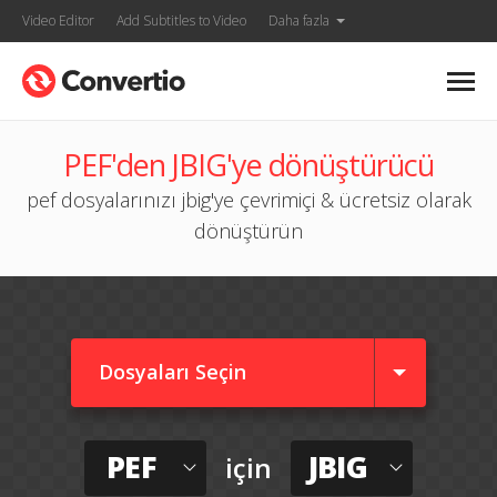
Video Editor
Add Subtitles to Video
Daha fazla
PEF'den JBIG'ye dönüştürücü
pef dosyalarınızı jbig'ye çevrimiçi & ücretsiz olarak
dönüştürün
Dosyaları Seçin
PEF
JBIG
için