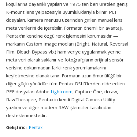
koşullarına dayanıklı yapıları ve 1975'ten beri üretilen geniş
K-mount lens yelpazesiyle uyumluluklarıyla bilinir; PEF
dosyaları, kamera menüsü üzerinden girilen manuel lens
meta verilerini de içerebilir. Formatın önemli bir avantajı,
Pentax'ın kendine özgü renk işlemesini korumasıdır —
markanın Custom Image modları (Bright, Natural, Reversal
Film, Bleach Bypass vb.) ham veriye uygulanmak yerine
meta veri olarak saklanır ve fotoğrafçıların orijinal sensör
verisine dokunmadan farklı renk yorumlamalarını
keşfetmesine olanak tanır. Formatın uzun ömürlülüğü bir
diğer güçlü yönüdür: tüm Pentax DSLR'lerden elde edilen
PEF dosyaları Adobe
Lightroom
, Capture Öne, dcraw,
RawTherapee, Pentax'ın kendi Digital Camera Utility
yazılımı ve diğer modern RAW işlemciler tarafından
desteklenmektedir.
Geliştirici
:
Pentax