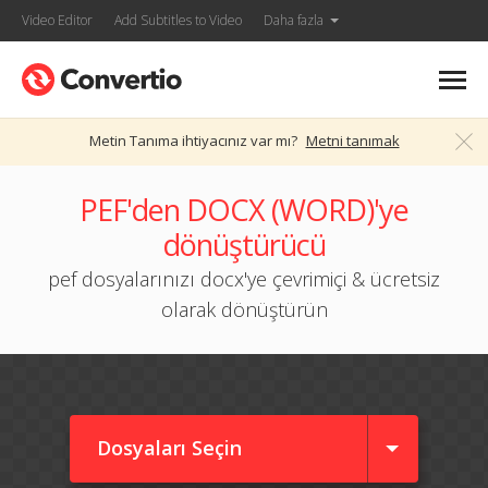
Video Editor
Add Subtitles to Video
Daha fazla
Metin Tanıma ihtiyacınız var mı?
Metni tanımak
PEF'den DOCX (WORD)'ye
dönüştürücü
pef dosyalarınızı docx'ye çevrimiçi & ücretsiz
olarak dönüştürün
Dosyaları Seçin