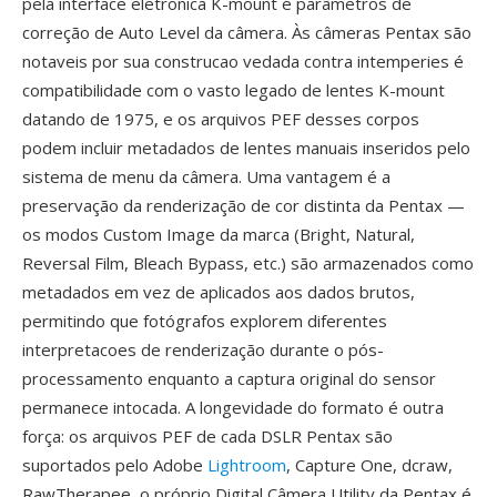
pela interface eletronica K-mount é parâmetros de
correção de Auto Level da câmera. Às câmeras Pentax são
notaveis por sua construcao vedada contra intemperies é
compatibilidade com o vasto legado de lentes K-mount
datando de 1975, e os arquivos PEF desses corpos
podem incluir metadados de lentes manuais inseridos pelo
sistema de menu da câmera. Uma vantagem é a
preservação da renderização de cor distinta da Pentax —
os modos Custom Image da marca (Bright, Natural,
Reversal Film, Bleach Bypass, etc.) são armazenados como
metadados em vez de aplicados aos dados brutos,
permitindo que fotógrafos explorem diferentes
interpretacoes de renderização durante o pós-
processamento enquanto a captura original do sensor
permanece intocada. A longevidade do formato é outra
força: os arquivos PEF de cada DSLR Pentax são
suportados pelo Adobe
Lightroom
, Capture One, dcraw,
RawTherapee, o próprio Digital Câmera Utility da Pentax é