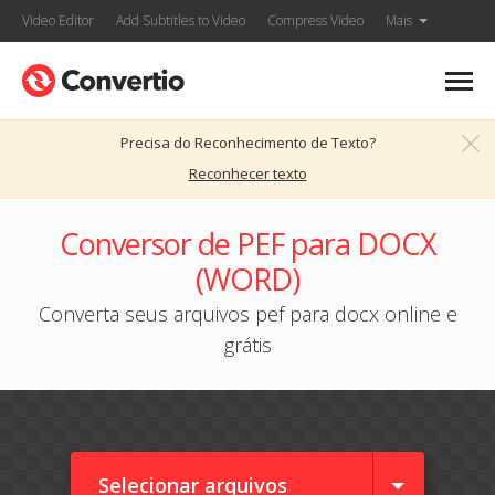
Video Editor
Add Subtitles to Video
Compress Video
Mais
Precisa do Reconhecimento de Texto?
Reconhecer texto
Conversor de PEF para DOCX
(WORD)
Converta seus arquivos pef para docx online e
grátis
Selecionar arquivos