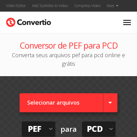
Video Editor
Add Subtitles to Video
Compress Video
Mais
Conversor de PEF para PCD
Converta seus arquivos pef para pcd online e
grátis
Selecionar arquivos
PEF
PCD
para