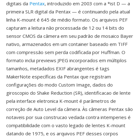
digitais da
Pentax
, introduzido em 2003 com a *ist D — a
primeira SLR digital da Pentax — é continuando pela atual
linha K-mount é 645 de médio formato. Os arquivos PEF
capturam a leitura não processada de 12 ou 14 bits do
sensor CMOS da câmera em seu padrão de mosaico Bayer
nativo, armazenados em um container baseado em TIFF
com compressão sem perda codificada por Huffman. O
formato inclui previews JPEG incorporados em múltiplos
tamanhos, metadados EXIF abrangentes é tags
MakerNote específicas da Pentax que registram
configurações do modo Custom Image, dados do
giroscopio do Shake Reduction (SR), identificacao de lente
pela interface eletronica K-mount é parâmetros de
correção de Auto Level da câmera. Às câmeras Pentax são
notaveis por sua construcao vedada contra intemperies é
compatibilidade com o vasto legado de lentes K-mount
datando de 1975, e os arquivos PEF desses corpos