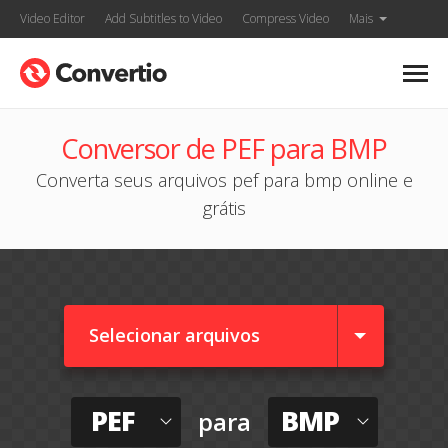
Video Editor
Add Subtitles to Video
Compress Video
Mais
Conversor de PEF para BMP
Converta seus arquivos pef para bmp online e
grátis
Selecionar arquivos
PEF
BMP
para