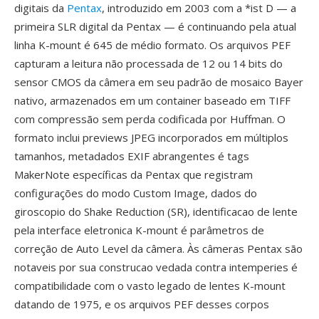
digitais da
Pentax
, introduzido em 2003 com a *ist D — a
primeira SLR digital da Pentax — é continuando pela atual
linha K-mount é 645 de médio formato. Os arquivos PEF
capturam a leitura não processada de 12 ou 14 bits do
sensor CMOS da câmera em seu padrão de mosaico Bayer
nativo, armazenados em um container baseado em TIFF
com compressão sem perda codificada por Huffman. O
formato inclui previews JPEG incorporados em múltiplos
tamanhos, metadados EXIF abrangentes é tags
MakerNote específicas da Pentax que registram
configurações do modo Custom Image, dados do
giroscopio do Shake Reduction (SR), identificacao de lente
pela interface eletronica K-mount é parâmetros de
correção de Auto Level da câmera. Às câmeras Pentax são
notaveis por sua construcao vedada contra intemperies é
compatibilidade com o vasto legado de lentes K-mount
datando de 1975, e os arquivos PEF desses corpos