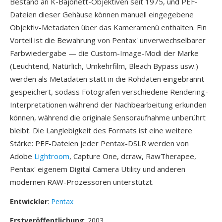
Bestand an K-Bajonett-Objektiven seit 1975, und PEF-
Dateien dieser Gehäuse können manuell eingegebene
Objektiv-Metadaten über das Kameramenü enthalten. Ein
Vorteil ist die Bewahrung von Pentax' unverwechselbarer
Farbwiedergabe — die Custom-Image-Modi der Marke
(Leuchtend, Natürlich, Umkehrfilm, Bleach Bypass usw.)
werden als Metadaten statt in die Rohdaten eingebrannt
gespeichert, sodass Fotografen verschiedene Rendering-
Interpretationen während der Nachbearbeitung erkunden
können, während die originale Sensoraufnahme unberührt
bleibt. Die Langlebigkeit des Formats ist eine weitere
Stärke: PEF-Dateien jeder Pentax-DSLR werden von
Adobe
Lightroom
, Capture One, dcraw, RawTherapee,
Pentax' eigenem Digital Camera Utility und anderen
modernen RAW-Prozessoren unterstützt.
Entwickler
:
Pentax
Erstveröffentlichung
: 2003