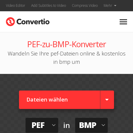
Video Editor
Add Subtitles to Video
Compress Video
Mehr
PEF-zu-BMP-Konverter
Wandeln Sie Ihre pef-Dateien online & kostenlos
in bmp um
Dateien wählen
PEF
BMP
in