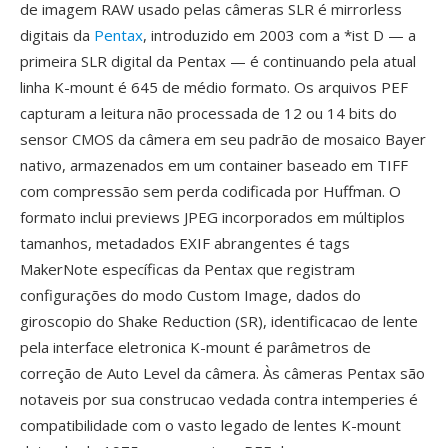
de imagem RAW usado pelas câmeras SLR é mirrorless
digitais da
Pentax
, introduzido em 2003 com a *ist D — a
primeira SLR digital da Pentax — é continuando pela atual
linha K-mount é 645 de médio formato. Os arquivos PEF
capturam a leitura não processada de 12 ou 14 bits do
sensor CMOS da câmera em seu padrão de mosaico Bayer
nativo, armazenados em um container baseado em TIFF
com compressão sem perda codificada por Huffman. O
formato inclui previews JPEG incorporados em múltiplos
tamanhos, metadados EXIF abrangentes é tags
MakerNote específicas da Pentax que registram
configurações do modo Custom Image, dados do
giroscopio do Shake Reduction (SR), identificacao de lente
pela interface eletronica K-mount é parâmetros de
correção de Auto Level da câmera. Às câmeras Pentax são
notaveis por sua construcao vedada contra intemperies é
compatibilidade com o vasto legado de lentes K-mount