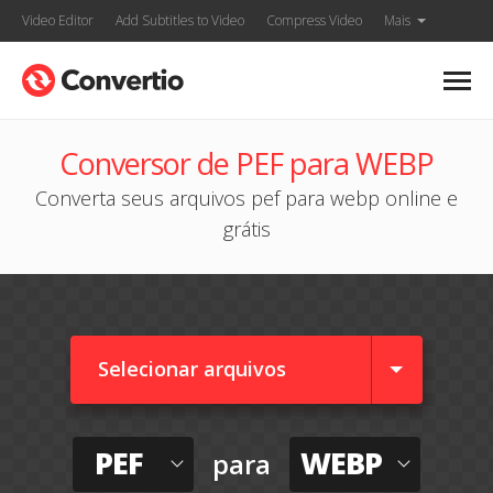
Video Editor
Add Subtitles to Video
Compress Video
Mais
Conversor de PEF para WEBP
Converta seus arquivos pef para webp online e
grátis
Selecionar arquivos
PEF
WEBP
para