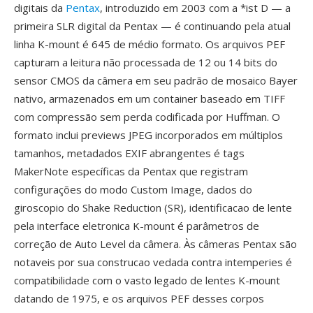
digitais da
Pentax
, introduzido em 2003 com a *ist D — a
primeira SLR digital da Pentax — é continuando pela atual
linha K-mount é 645 de médio formato. Os arquivos PEF
capturam a leitura não processada de 12 ou 14 bits do
sensor CMOS da câmera em seu padrão de mosaico Bayer
nativo, armazenados em um container baseado em TIFF
com compressão sem perda codificada por Huffman. O
formato inclui previews JPEG incorporados em múltiplos
tamanhos, metadados EXIF abrangentes é tags
MakerNote específicas da Pentax que registram
configurações do modo Custom Image, dados do
giroscopio do Shake Reduction (SR), identificacao de lente
pela interface eletronica K-mount é parâmetros de
correção de Auto Level da câmera. Às câmeras Pentax são
notaveis por sua construcao vedada contra intemperies é
compatibilidade com o vasto legado de lentes K-mount
datando de 1975, e os arquivos PEF desses corpos