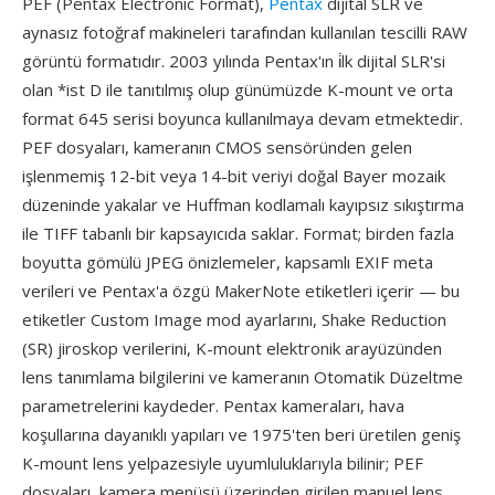
PEF (Pentax Electronic Format),
Pentax
dijital SLR ve
aynasız fotoğraf makineleri tarafından kullanılan tescilli RAW
görüntü formatıdır. 2003 yılında Pentax'ın i̇lk dijital SLR'si
olan *ist D ile tanıtılmış olup günümüzde K-mount ve orta
format 645 serisi boyunca kullanılmaya devam etmektedir.
PEF dosyaları, kameranın CMOS sensöründen gelen
işlenmemiş 12-bit veya 14-bit veriyi doğal Bayer mozaik
düzeninde yakalar ve Huffman kodlamalı kayıpsız sıkıştırma
ile TIFF tabanlı bir kapsayıcıda saklar. Format; birden fazla
boyutta gömülü JPEG önizlemeler, kapsamlı EXIF meta
verileri ve Pentax'a özgü MakerNote etiketleri içerir — bu
etiketler Custom Image mod ayarlarını, Shake Reduction
(SR) jiroskop verilerini, K-mount elektronik arayüzünden
lens tanımlama bilgilerini ve kameranın Otomatik Düzeltme
parametrelerini kaydeder. Pentax kameraları, hava
koşullarına dayanıklı yapıları ve 1975'ten beri üretilen geniş
K-mount lens yelpazesiyle uyumluluklarıyla bilinir; PEF
dosyaları, kamera menüsü üzerinden girilen manuel lens