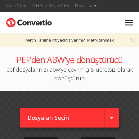
Video Editor
Add Subtitles to Video
Daha fazla
Metin Tanıma ihtiyacınız var mı?
Metni tanımak
PEF'den ABW'ye dönüştürücü
pef dosyalarınızı abw'ye çevrimiçi & ücretsiz olarak
dönüştürün
Dosyaları Seçin