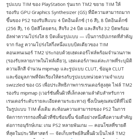
รูปแบบ TIM ของ PlayStation รุ่นแรก TM2 ขยาย TIM ให้
รองรับ GPU Graphics Synthesizer (GS) ที่มีความสามารถมาก
ขึ้นของ PS2 รองรับสีแบบ 4 บิตอินเด็กซ์ (16 สี), 8 บิตอินเด็กซ์
(256 สี), 16 บิตสีโดยตรง, สีจริง 24 บิต และสีจริง 32 บิตพร้อม
อัลฟาความโปร่งใส 8 บิตเต็มรูปแบบ — เป็นการอัปเกรดที่สำคัญ
จาก flag ความโปร่งใสกึ่งหนึ่งแบบบิตเดียวของ TIM
คอนเทนเนอร์ TM2 ประกอบด้วยเฮดเดอร์ไฟล์พร้อมจำนวนภาพ
(รองรับหลายภาพในไฟล์เดียว), เฮดเดอร์ภาพแต่ละภาพที่ระบุมิติ
ความลึกสี จำนวน mipmap และรูปแบบ CLUT, ข้อมูล CLUT
และข้อมูลภาพที่จัดเรียงให้ตรงกับรูปแบบหน่วยความจำแบบ
swizzled ของ GS เพื่อประสิทธิภาพการเรนเดอร์สูงสุด ไฟล์ TM2
รองรับ mipmap (เวอร์ชันพื้นผิวที่เล็กลงตามลำดับสำหรับการ
เรนเดอร์ระดับรายละเอียดตามระยะทาง) ซึ่งเป็นคุณสมบัติที่ไม่มี
ในรูปแบบ TIM ดั้งเดิม สะท้อนความสามารถของ PS2 ในการ
จัดการการกรองพื้นผิวที่ซับซ้อนขึ้น ข้อดีอย่างหนึ่งคือความสำคัญ
ต่อการอนุรักษ์เกม: เกม PS2 หลายพันเกม — คอนโซลที่ขายดี
ที่สุดในประวัติศาสตร์ — จัดเก็บทรัพย์สินพื้นผิวเป็นไฟล์ TM2