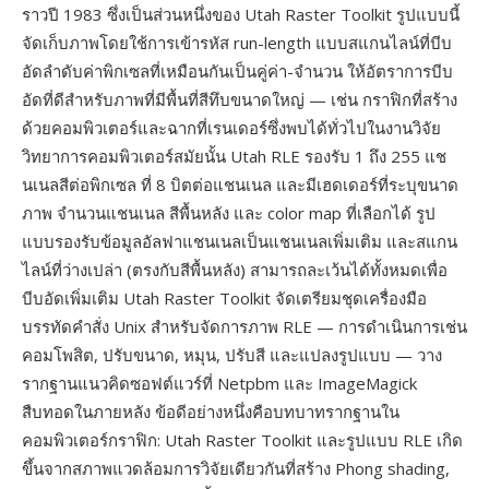
ราวปี 1983 ซึ่งเป็นส่วนหนึ่งของ Utah Raster Toolkit รูปแบบนี้
จัดเก็บภาพโดยใช้การเข้ารหัส run-length แบบสแกนไลน์ที่บีบ
อัดลำดับค่าพิกเซลที่เหมือนกันเป็นคู่ค่า-จำนวน ให้อัตราการบีบ
อัดที่ดีสำหรับภาพที่มีพื้นที่สีทึบขนาดใหญ่ — เช่น กราฟิกที่สร้าง
ด้วยคอมพิวเตอร์และฉากที่เรนเดอร์ซึ่งพบได้ทั่วไปในงานวิจัย
วิทยาการคอมพิวเตอร์สมัยนั้น Utah RLE รองรับ 1 ถึง 255 แช
นเนลสีต่อพิกเซล ที่ 8 บิตต่อแชนเนล และมีเฮดเดอร์ที่ระบุขนาด
ภาพ จำนวนแชนเนล สีพื้นหลัง และ color map ที่เลือกได้ รูป
แบบรองรับข้อมูลอัลฟาแชนเนลเป็นแชนเนลเพิ่มเติม และสแกน
ไลน์ที่ว่างเปล่า (ตรงกับสีพื้นหลัง) สามารถละเว้นได้ทั้งหมดเพื่อ
บีบอัดเพิ่มเติม Utah Raster Toolkit จัดเตรียมชุดเครื่องมือ
บรรทัดคำสั่ง Unix สำหรับจัดการภาพ RLE — การดำเนินการเช่น
คอมโพสิต, ปรับขนาด, หมุน, ปรับสี และแปลงรูปแบบ — วาง
รากฐานแนวคิดซอฟต์แวร์ที่ Netpbm และ ImageMagick
สืบทอดในภายหลัง ข้อดีอย่างหนึ่งคือบทบาทรากฐานใน
คอมพิวเตอร์กราฟิก: Utah Raster Toolkit และรูปแบบ RLE เกิด
ขึ้นจากสภาพแวดล้อมการวิจัยเดียวกันที่สร้าง Phong shading,