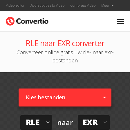
Video Editor
Add Subtitles to Video
Compress Video
Meer
RLE naar EXR converter
Converteer online gratis uw rle- naar exr-
bestanden
Kies bestanden
RLE
EXR
naar