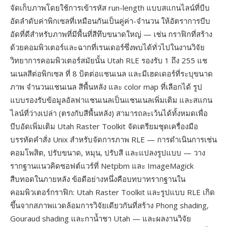
จัดเก็บภาพโดยใช้การเข้ารหัส run-length แบบสแกนไลน์ที่บีบ
อัดลำดับค่าพิกเซลที่เหมือนกันเป็นคู่ค่า-จำนวน ให้อัตราการบีบ
อัดที่ดีสำหรับภาพที่มีพื้นที่สีทึบขนาดใหญ่ — เช่น กราฟิกที่สร้าง
ด้วยคอมพิวเตอร์และฉากที่เรนเดอร์ซึ่งพบได้ทั่วไปในงานวิจัย
วิทยาการคอมพิวเตอร์สมัยนั้น Utah RLE รองรับ 1 ถึง 255 แช
นเนลสีต่อพิกเซล ที่ 8 บิตต่อแชนเนล และมีเฮดเดอร์ที่ระบุขนาด
ภาพ จำนวนแชนเนล สีพื้นหลัง และ color map ที่เลือกได้ รูป
แบบรองรับข้อมูลอัลฟาแชนเนลเป็นแชนเนลเพิ่มเติม และสแกน
ไลน์ที่ว่างเปล่า (ตรงกับสีพื้นหลัง) สามารถละเว้นได้ทั้งหมดเพื่อ
บีบอัดเพิ่มเติม Utah Raster Toolkit จัดเตรียมชุดเครื่องมือ
บรรทัดคำสั่ง Unix สำหรับจัดการภาพ RLE — การดำเนินการเช่น
คอมโพสิต, ปรับขนาด, หมุน, ปรับสี และแปลงรูปแบบ — วาง
รากฐานแนวคิดซอฟต์แวร์ที่ Netpbm และ ImageMagick
สืบทอดในภายหลัง ข้อดีอย่างหนึ่งคือบทบาทรากฐานใน
คอมพิวเตอร์กราฟิก: Utah Raster Toolkit และรูปแบบ RLE เกิด
ขึ้นจากสภาพแวดล้อมการวิจัยเดียวกันที่สร้าง Phong shading,
Gouraud shading และกาน้ำชา Utah — และผลงานวิจัย