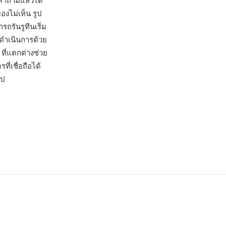
ำถามแล้วได้
องไม่เห็น รูป
รันรูทีนเริ่ม
ดำเนินการด้วย
ที่แตกต่างช่วย
่เชื่อถือได้
อป