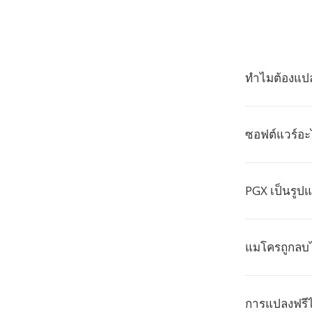
ทำไมต้องแปล
ซอฟต์แวร์อะไ
PGX เป็นรูป
แมโครถูกลบ
การแปลงฟรี