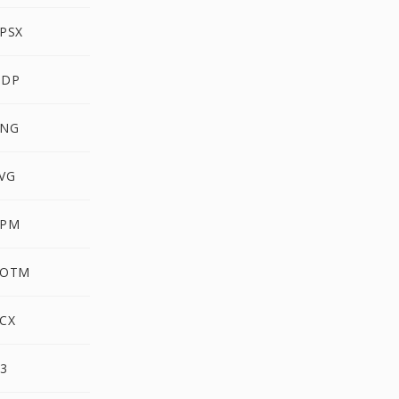
PPSX
ODP
PNG
SVG
PPM
POTM
PCX
G3