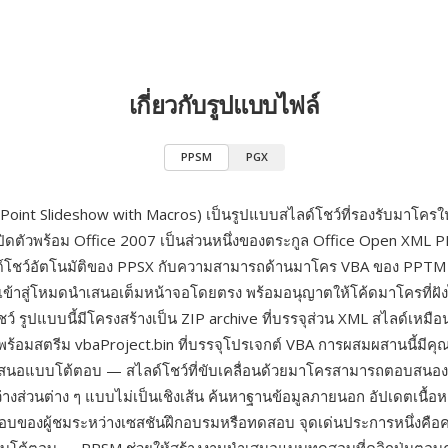
เกี่ยวกับรูปแบบไฟล์
PPSM
PGX
oint Slideshow with Macros) เป็นรูปแบบสไลด์โชว์ที่รองรับมาโคร
ปิดตัวพร้อม Office 2007 เป็นส่วนหนึ่งของตระกูล Office Open XM
์โชว์อัตโนมัติของ PPSX กับความสามารถด้านมาโคร VBA ของ PPTM
ข้าสู่โหมดนำเสนอเต็มหน้าจอโดยตรง พร้อมอนุญาตให้โค้ดมาโครที่ฝั
ว์ รูปแบบนี้มีโครงสร้างเป็น ZIP archive ที่บรรจุส่วน XML สไลด์เหมื
พร้อมสตรีม vbaProject.bin ที่บรรจุโปรเจกต์ VBA การผสมผสานนี้มีคุณ
สนอแบบโต้ตอบ — สไลด์โชว์ที่ขับเคลื่อนด้วยมาโครสามารถตอบสนองต่
่างส่วนต่าง ๆ แบบไม่เป็นเชิงเส้น ค้นหาฐานข้อมูลภายนอก อัปเดตเนื้อ
อบของผู้ชมระหว่างเซสชันฝึกอบรมหรือทดสอบ จุดเด่นประการหนึ่งคื