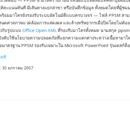
โต้ตอบ — PPSM ช่วยให้สร้างงานนำเสนอแบบทดสอบที่คลิกปุ่มตอบค
้คะแนนทันที มีเส้นทางแยกสาขา หรือบันทึกข้อมูล ทั้งหมดโดยที่ผู้ชมม
พร้อมมาโครยังรองรับระบบอัตโนมัติแบบครบวงจร — ไฟล์ PPSM สามารถ
กำหนดค่าสภาพแวดล้อมการแสดงผล และล้างทรัพยากรเมื่อปิดโดยไม่ต้อง
ยวกับรูปแบบ
Office Open XML
ที่รองรับมาโครทั้งหมด นามสกุล .ppsm 
บบังคับใช้นโยบายความปลอดภัยที่แยกความแตกต่างระหว่างเนื้อหามาโครที
มาตรฐาน PPSM รองรับเฉพาะใน Microsoft PowerPoint รุ่นเดสก์ท็
soft
: 30 มกราคม 2007