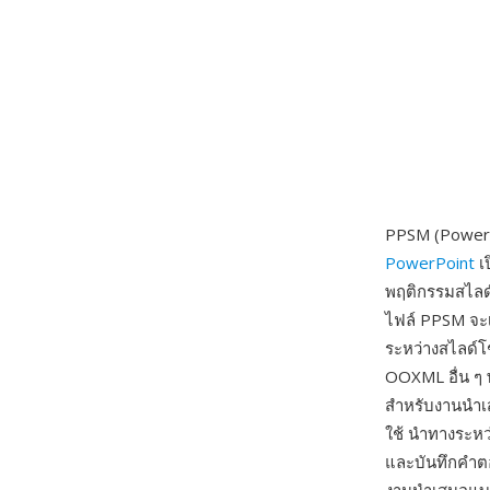
PPSM (PowerP
PowerPoint
เ
พฤติกรรมสไลด
ไฟล์ PPSM จะเ
ระหว่างสไลด์โช
OOXML อื่น ๆ 
สำหรับงานนำเ
ใช้ นำทางระหว
และบันทึกคำต